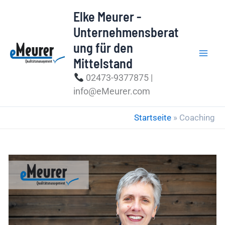
Zum
Elke Meurer -
Inhalt
Unternehmensberat
springen
ung für den
Mittelstand
02473-9377875 |
info@eMeurer.com
Startseite
»
Coaching
Wie
ist
es,
mit
mir
zu