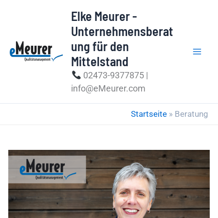
Zum
Elke Meurer -
Inhalt
Unternehmensberat
springen
ung für den
Mittelstand
02473-9377875 |
info@eMeurer.com
Startseite
»
Beratung
Wie
ist
es,
mit
mir
zu