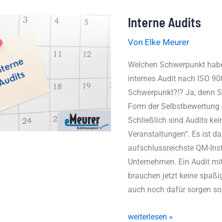
Interne Audits
Interne
Audits
Von
Elke Meurer
Welchen Schwerpunkt haben
internes Audit nach ISO 90
Schwerpunkt?!? Ja, denn Si
Form der Selbstbewertung e
Schließlich sind Audits kei
Veranstaltungen“. Es ist da
aufschlussreichste QM-Ins
Unternehmen. Ein Audit mi
brauchen jetzt keine spaßi
auch noch dafür sorgen sol
weiterlesen »