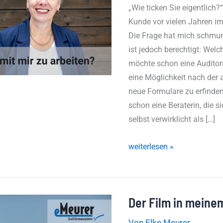
mit
„Wie ticken Sie eigentlich?“
mir
Kunde vor vielen Jahren im
zu
Die Frage hat mich schmun
arbeiten?
ist jedoch berechtigt: Wel
möchte schon eine Auditori
eine Möglichkeit nach der a
neue Formulare zu erfinde
schon eine Beraterin, die s
selbst verwirklicht als […]
weiterlesen »
Der Film in meine
Der
Film
Von
Elke Meurer