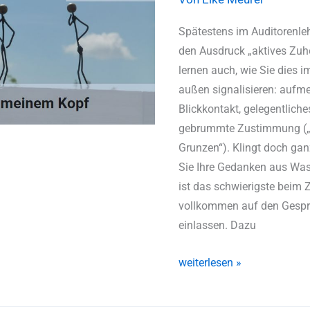
in
meinem
Spätestens im Auditorenle
Kopf
den Ausdruck „aktives Zuh
lernen auch, wie Sie dies i
außen signalisieren: aufm
Blickkontakt, gelegentlich
gebrummte Zustimmung („
Grunzen“). Klingt doch ganz
Sie Ihre Gedanken aus Was s
ist das schwierigste beim 
vollkommen auf den Gespr
einlassen. Dazu
weiterlesen »