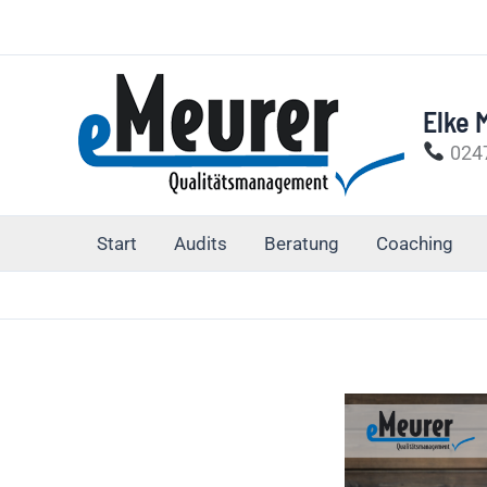
Zum
Inhalt
springen
Elke 
0247
Start
Audits
Beratung
Coaching