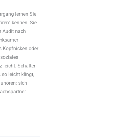
hrgang lernen Sie
ören“ kennen. Sie
m Audit nach
erksamer
es Kopfnicken oder
soziales
 leicht. Schalten
o leicht klingt,
Zuhören: sich
ächspartner