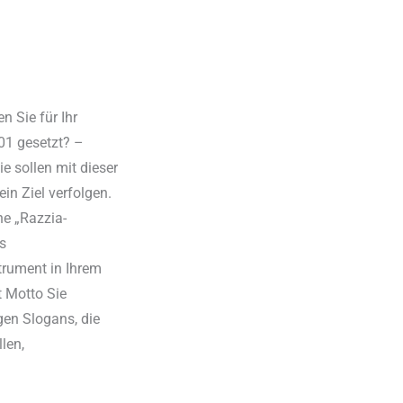
 Sie für Ihr
01 gesetzt? –
e sollen mit dieser
in Ziel verfolgen.
ne „Razzia-
s
trument in Ihrem
t Motto Sie
gen Slogans, die
len,